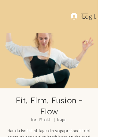
Log Ind
Fit, Firm, Fusion -
Flow
lør. 19. okt.
  |  
Køge
Har du lyst til at tage din yogapraksis til det
næste niveau ved at kombinere styrke med