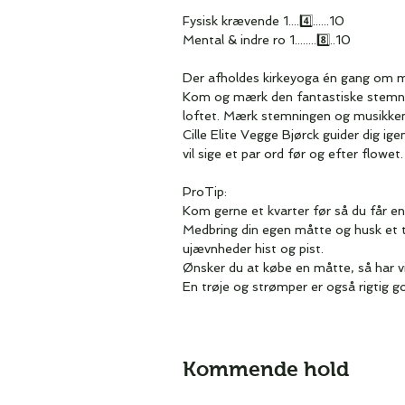
Fysisk krævende 1....4️⃣......10
Mental & indre ro 1........8️⃣..10
Der afholdes kirkeyoga én gang om 
Kom og mærk den fantastiske stemnin
loftet. Mærk stemningen og musikken i
Cille Elite Vegge Bjørck guider dig ig
vil sige et par ord før og efter flowet.
ProTip:
Kom gerne et kvarter før så du får en
Medbring din egen måtte og husk et 
ujævnheder hist og pist.
Ønsker du at købe en måtte, så har vi
En trøje og strømper er også rigtig go
Kommende hold