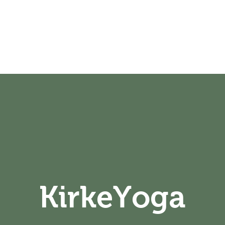
is
Uddannelser
Events&Retreats
Forløb
O
KirkeYoga