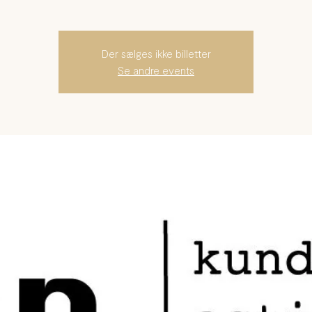
Der sælges ikke billetter
Se andre events