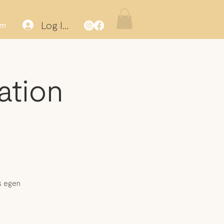
Log Ind
m
ation
s egen