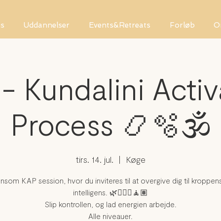
is
Uddannelser
Events&Retreats
Forløb
O
- Kundalini Activ
Process 📿🫧🕉️
tirs. 14. jul.
  |  
Køge
nsom KAP session, hvor du inviteres til at overgive dig til kroppen
intelligens. 🌿🧘🏼‍♀️🧘🏽
Slip kontrollen, og lad energien arbejde.
Alle niveauer.