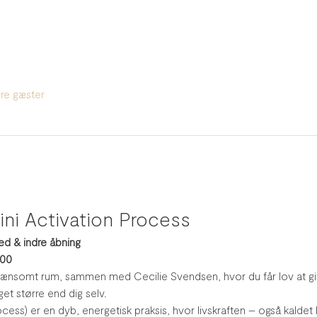
re gæster
ni Activation Process
hed & indre åbning
.00
g nænsomt rum, sammen med Cecilie Svendsen, hvor du får lov at giv
et større end dig selv.
cess) er en dyb, energetisk praksis, hvor livskraften – også kaldet 