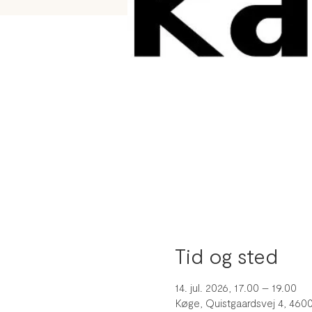
Tid og sted
14. jul. 2026, 17.00 – 19.00
Køge, Quistgaardsvej 4, 460