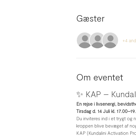
Gæster
+4 and
Om eventet
✨ KAP – Kundali
En rejse i livsenergi, bevidst
Tirsdag d. 14 Juli kl. 17.00–19
Du inviteres ind i et trygt o
kroppen blive bevæget af nog
KAP (Kundalini Activation Pro